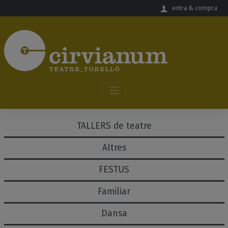
Salta al contingut principal
entra & compra
TALLERS de teatre
Altres
FESTUS
Familiar
Dansa