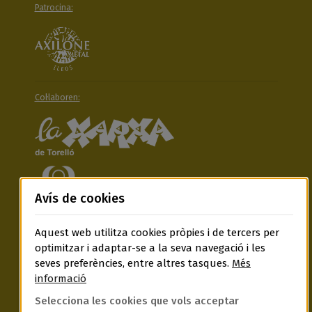
Patrocina:
Col·laboren:
Avís de cookies
Aquest web utilitza cookies pròpies i de tercers per
Segueix-nos a:
optimitzar i adaptar-se a la seva navegació i les
seves preferències, entre altres tasques.
Més
informació
Selecciona les cookies que vols acceptar