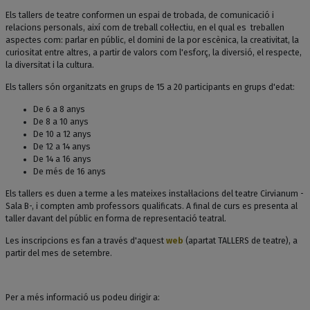
Els tallers de teatre conformen un espai de trobada, de comunicació i
relacions personals, així com de treball col·lectiu, en el qual es treballen
aspectes com: parlar en públic, el domini de la por escènica, la creativitat, la
curiositat entre altres, a partir de valors com l'esforç, la diversió, el respecte,
la diversitat i la cultura.
Els tallers són organitzats en grups de 15 a 20 participants en grups d'edat:
De 6 a 8 anys
De 8 a 10 anys
De 10 a 12 anys
De 12 a 14 anys
De 14 a 16 anys
De més de 16 anys
Els tallers es duen a terme a les mateixes instal·lacions del teatre Cirvianum -
Sala B-, i compten amb professors qualificats. A final de curs es presenta al
taller davant del públic en forma de representació teatral.
Les inscripcions es fan a través d'aquest
web
(apartat TALLERS de teatre), a
partir del mes de setembre.
Per a més informació us podeu dirigir a: