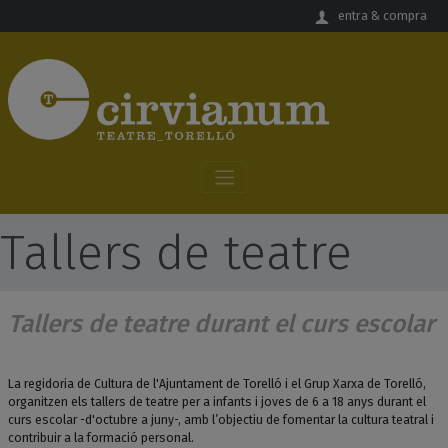
Salta al contingut principal
entra & compra
Tallers de teatre
Tallers de teatre durant el curs escolar
La regidoria de Cultura de l'Ajuntament de Torelló i el Grup Xarxa de Torelló,
organitzen els tallers de teatre per a infants i joves de 6 a 18 anys durant el
curs escolar -d'octubre a juny-, amb l’objectiu de fomentar la cultura teatral i
contribuir a la formació personal.