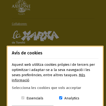
Col·laboren:
Avís de cookies
Aquest web utilitza cookies pròpies i de tercers per
optimitzar i adaptar-se a la seva navegació i les
Segueix-nos a:
seves preferències, entre altres tasques.
Més
informació
Selecciona les cookies que vols acceptar
Aquestes cookies són essencials per a
Cookies related t
Essencials
Analytics
Termes i condicions generals