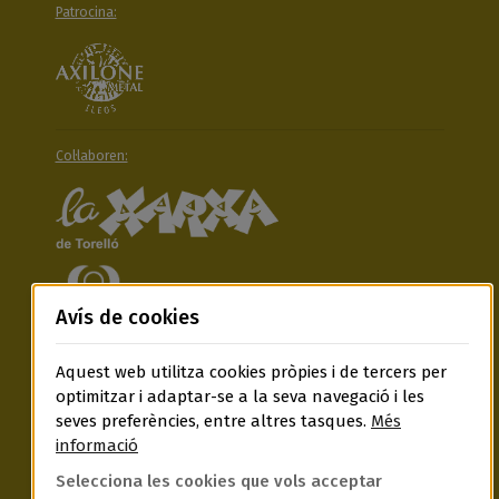
Patrocina:
Col·laboren:
Avís de cookies
Aquest web utilitza cookies pròpies i de tercers per
Segueix-nos a:
optimitzar i adaptar-se a la seva navegació i les
seves preferències, entre altres tasques.
Més
informació
Selecciona les cookies que vols acceptar