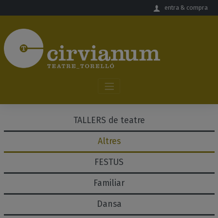
Salta al contingut principal
entra & compra
TALLERS de teatre
Altres
FESTUS
Familiar
Dansa