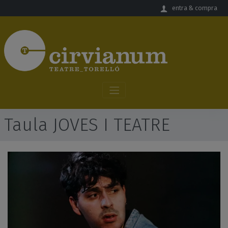
Salta al contingut principal
entra & compra
Taula JOVES I TEATRE